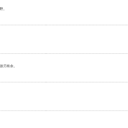
野。
中游刃有余。